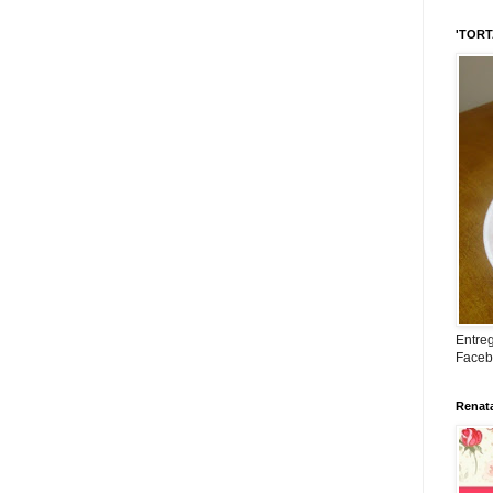
'TORTA
Entreg
Faceb
Renat