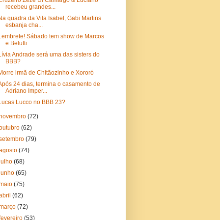
Cruzeiro Zezé Di Camargo & Luciano
recebeu grandes...
Na quadra da Vila Isabel, Gabi Martins
esbanja cha...
Lembrete! Sábado tem show de Marcos
e Belutti
Lívia Andrade será uma das sisters do
BBB?
Morre irmã de Chitãozinho e Xororó
Após 24 dias, termina o casamento de
Adriano Imper...
Lucas Lucco no BBB 23?
novembro
(72)
outubro
(62)
setembro
(79)
agosto
(74)
julho
(68)
junho
(65)
maio
(75)
abril
(62)
março
(72)
fevereiro
(53)