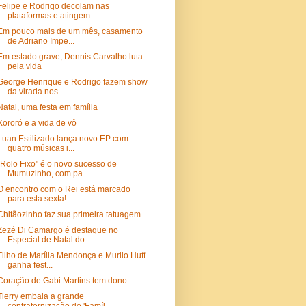
Felipe e Rodrigo decolam nas
plataformas e atingem...
Em pouco mais de um mês, casamento
de Adriano Impe...
Em estado grave, Dennis Carvalho luta
pela vida
George Henrique e Rodrigo fazem show
da virada nos...
Natal, uma festa em família
Xororó e a vida de vô
Luan Estilizado lança novo EP com
quatro músicas i...
"Rolo Fixo" é o novo sucesso de
Mumuzinho, com pa...
O encontro com o Rei está marcado
para esta sexta!
Chitãozinho faz sua primeira tatuagem
Zezé Di Camargo é destaque no
Especial de Natal do...
Filho de Marília Mendonça e Murilo Huff
ganha fest...
Coração de Gabi Martins tem dono
Tierry embala a grande