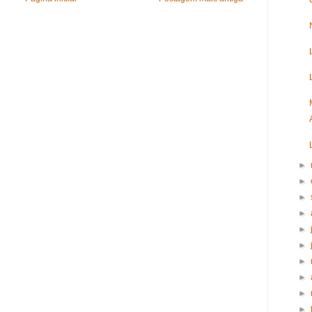
►
►
►
►
►
►
►
►
►
►