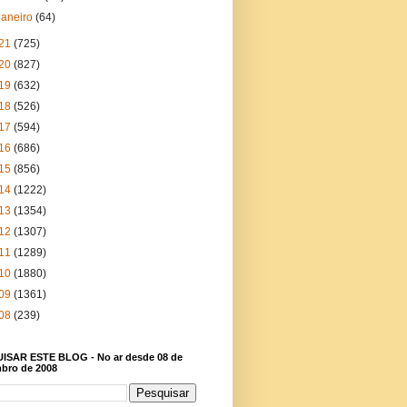
janeiro
(64)
21
(725)
20
(827)
19
(632)
18
(526)
17
(594)
16
(686)
15
(856)
14
(1222)
13
(1354)
12
(1307)
11
(1289)
10
(1880)
09
(1361)
08
(239)
ISAR ESTE BLOG - No ar desde 08 de
bro de 2008