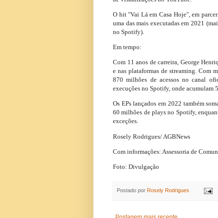
O hit "Vai Lá em Casa Hoje", em parce
uma das mais executadas em 2021 (mai
no Spotify).
Em tempo:
Com 11 anos de carreira, George Henri
e nas plataformas de streaming. Com m
870 milhões de acessos no canal of
execuções no Spotify, onde acumulam 5
Os EPs lançados em 2022 também somam
60 milhões de plays no Spotify, enquan
exceções.
Rosely Rodrigues/ AGBNews
Com informações: Assessoria de Comu
Foto: Divulgação
Postado por
Rosely Rodrigues
Postagem mais recente