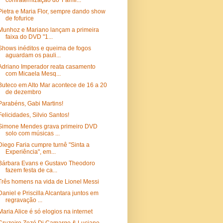
confraternização do 'Famíl...
Pietra e Maria Flor, sempre dando show
de fofurice
Munhoz e Mariano lançam a primeira
faixa do DVD "1...
Shows inéditos e queima de fogos
aguardam os pauli...
Adriano Imperador reata casamento
com Micaela Mesq...
Buteco em Alto Mar acontece de 16 a 20
de dezembro
Parabéns, Gabi Martins!
Felicidades, Silvio Santos!
Simone Mendes grava primeiro DVD
solo com músicas ...
Diego Faria cumpre turnê "Sinta a
Experiência", em...
Bárbara Evans e Gustavo Theodoro
fazem festa de ca...
Três homens na vida de Lionel Messi
Daniel e Priscilla Alcantara juntos em
regravação ...
Maria Alice é só elogios na internet