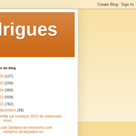
rigues
vo do blog
26
(137)
25
(256)
24
(360)
23
(509)
22
(782)
dezembro
(36)
Anitta vai começar 2023 de namorado
novo
Luan Santana se emociona com
números alcançados no...