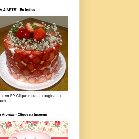
 & ARTE' - Eu indico!
a em SP. Clique e curta a página no
ook
a Aromas - Clique na imagem