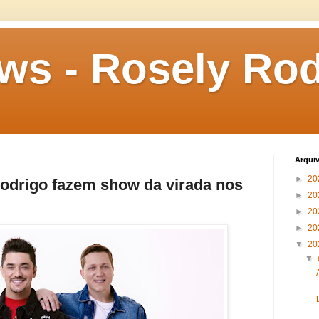
s - Rosely Rod
Arqui
►
20
odrigo fazem show da virada nos
►
20
►
20
►
20
▼
20
▼