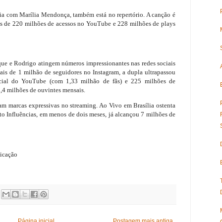
ria com Marília Mendonça, também está no repertório. A canção é
s de 220 milhões de acessos no YouTube e 228 milhões de plays
que e Rodrigo atingem números impressionantes nas redes sociais
ais de 1 milhão de seguidores no Instagram, a dupla ultrapassou
icial do YouTube (com 1,33 milhão de fãs) e 225 milhões de
,4 milhões de ouvintes mensais.
 marcas expressivas no streaming. Ao Vivo em Brasília ostenta
to Influências, em menos de dois meses, já alcançou 7 milhões de
nicação
Página inicial
Postagem mais antiga