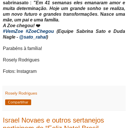
sabrinasato
:
"
Em 41 semanas eles emanaram amor e
muita determinação.
Hoje um grande sonho se realiza,
um novo futuro e grandes transformações.
N
asce uma
mãe, um pai e uma família.
A Zoe chegou!
❤️
#VemZoe
#ZoeChegou
(Equipe Sabrina Sato e Duda
Nagle -
@sato_rahal
)
Parabéns à família!
Rosely Rodrigues
Fotos: Instagram
Rosely Rodrigues
Compartilhar
Israel Novaes e outros sertanejos