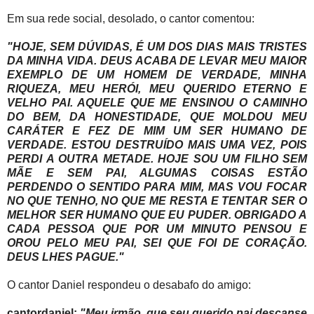
Em sua rede social, desolado, o cantor comentou:
"HOJE, SEM DÚVIDAS, É UM DOS DIAS MAIS TRISTES
DA MINHA VIDA. DEUS ACABA DE LEVAR MEU MAIOR
EXEMPLO DE UM HOMEM DE VERDADE, MINHA
RIQUEZA, MEU HERÓI, MEU QUERIDO ETERNO E
VELHO PAI. AQUELE QUE ME ENSINOU O CAMINHO
DO BEM, DA HONESTIDADE, QUE MOLDOU MEU
CARÁTER E FEZ DE MIM UM SER HUMANO DE
VERDADE. ESTOU DESTRUÍDO MAIS UMA VEZ, POIS
PERDI A OUTRA METADE. HOJE SOU UM FILHO SEM
MÃE E SEM PAI, ALGUMAS COISAS ESTÃO
PERDENDO O SENTIDO PARA MIM, MAS VOU FOCAR
NO QUE TENHO, NO QUE ME RESTA E TENTAR SER O
MELHOR SER HUMANO QUE EU PUDER. OBRIGADO A
CADA PESSOA QUE POR UM MINUTO PENSOU E
OROU PELO MEU PAI, SEI QUE FOI DE CORAÇÃO.
DEUS LHES PAGUE."
O cantor Daniel respondeu o desabafo do amigo:
cantordaniel:
"Meu irmão, que seu querido pai descanse