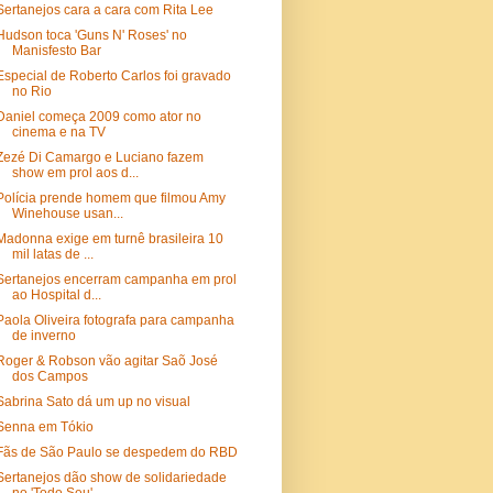
Sertanejos cara a cara com Rita Lee
Hudson toca 'Guns N' Roses' no
Manisfesto Bar
Especial de Roberto Carlos foi gravado
no Rio
Daniel começa 2009 como ator no
cinema e na TV
Zezé Di Camargo e Luciano fazem
show em prol aos d...
Polícia prende homem que filmou Amy
Winehouse usan...
Madonna exige em turnê brasileira 10
mil latas de ...
Sertanejos encerram campanha em prol
ao Hospital d...
Paola Oliveira fotografa para campanha
de inverno
Roger & Robson vão agitar Saõ José
dos Campos
Sabrina Sato dá um up no visual
Senna em Tókio
Fãs de São Paulo se despedem do RBD
Sertanejos dão show de solidariedade