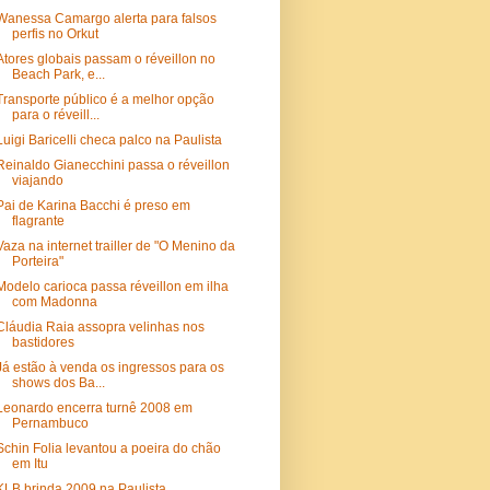
Wanessa Camargo alerta para falsos
perfis no Orkut
Atores globais passam o réveillon no
Beach Park, e...
Transporte público é a melhor opção
para o réveill...
Luigi Baricelli checa palco na Paulista
Reinaldo Gianecchini passa o réveillon
viajando
Pai de Karina Bacchi é preso em
flagrante
Vaza na internet trailler de "O Menino da
Porteira"
Modelo carioca passa réveillon em ilha
com Madonna
Cláudia Raia assopra velinhas nos
bastidores
Já estão à venda os ingressos para os
shows dos Ba...
Leonardo encerra turnê 2008 em
Pernambuco
Schin Folia levantou a poeira do chão
em Itu
KLB brinda 2009 na Paulista