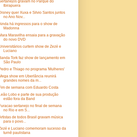
Sertanejos gravam no Parque do
Ibirapuera
Disney quer Xuxa e Silvio Santos juntos
no Ano Nov...
Ainda há ingressos para o show de
Madonna
Mara Maravilha ensaia para a gravação
do novo DVD
Universitários curtem show de Zezé e
Luciano
Banda Tork faz show de lançamento em
São Paulo
Pedro e Thiago no programa 'Mulheres'
Mega show em Uberlância reunirá
grandes nomes da m...
Fim de semana com Eduardo Costa
Leão Lobo e parte de sua produção
estão fora da Band
Furacao sertanejo no final de semana
no Rio e em S...
Artistas de todos Brasil gravam música
para o povo...
Zezé e Luciano comemoram sucesso da
turnê paulistana