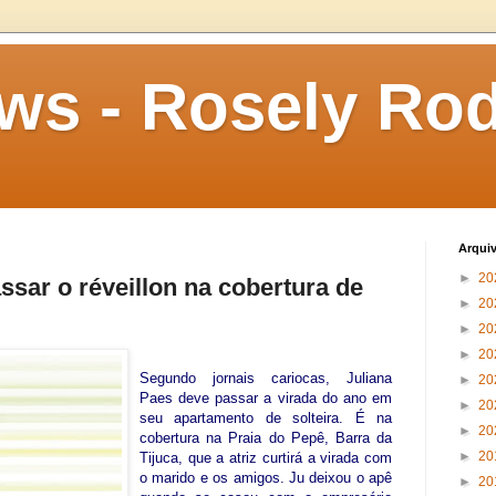
s - Rosely Rod
Arqui
►
20
ssar o réveillon na cobertura de
►
20
►
20
►
20
Segundo jornais cariocas, Juliana
►
20
Paes deve passar a virada do ano em
►
20
seu apartamento de solteira. É na
►
20
cobertura na Praia do Pepê, Barra da
►
20
Tijuca, que a atriz curtirá a virada com
o marido e os amigos. Ju deixou o apê
►
20