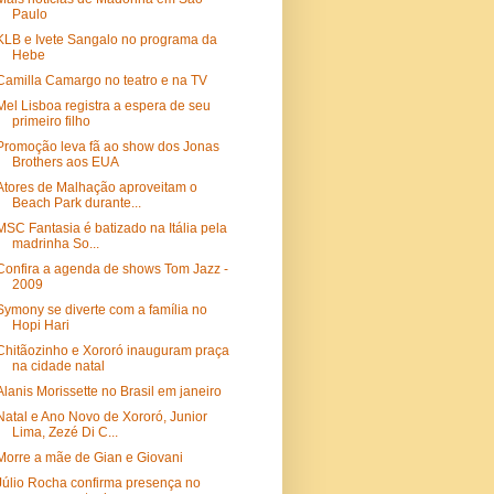
Paulo
KLB e Ivete Sangalo no programa da
Hebe
Camilla Camargo no teatro e na TV
Mel Lisboa registra a espera de seu
primeiro filho
Promoção leva fã ao show dos Jonas
Brothers aos EUA
Atores de Malhação aproveitam o
Beach Park durante...
MSC Fantasia é batizado na Itália pela
madrinha So...
Confira a agenda de shows Tom Jazz -
2009
Symony se diverte com a família no
Hopi Hari
Chitãozinho e Xororó inauguram praça
na cidade natal
Alanis Morissette no Brasil em janeiro
Natal e Ano Novo de Xororó, Junior
Lima, Zezé Di C...
Morre a mãe de Gian e Giovani
Júlio Rocha confirma presença no