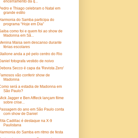
encerramento da q...
Pedro e Thiago celebram o Natal em
grande estilo
Harmonia do Samba participa do
programa “Hoje em Dia”
Saiba como foi e quem foi ao show de
Madonna em Sã...
Menina Maisa sem descanso durante
férias escolares
Stallone anda a pé pelo centro do Rio
Daniel fotografa vestido de noivo
Debora Secco é capa da 'Revista Zero'
Famosos vão conferir show de
Madonna
Como será a estadia de Madonna em
São Paulo?
Mick Jagger e Ben Affleck lançam filme
sobre crise...
Passagem do ano em São Paulo conta
com show de Daniel
Rita Cadillac é destaque na X-9
Paulistana
Harmonia do Samba em ritmo de festa