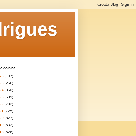
rigues
vo do blog
26
(137)
25
(256)
24
(360)
23
(509)
22
(782)
21
(725)
20
(827)
19
(632)
18
(526)