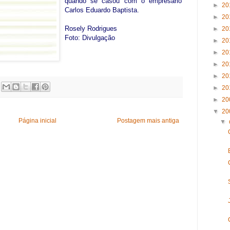
quando se casou com o empresário
►
20
Carlos Eduardo Baptista.
►
20
Rosely Rodrigues
►
20
Foto: Divulgação
►
20
►
20
►
20
►
20
►
20
►
20
▼
20
Página inicial
Postagem mais antiga
▼