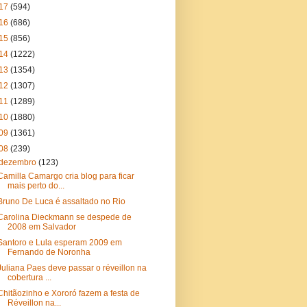
17
(594)
16
(686)
15
(856)
14
(1222)
13
(1354)
12
(1307)
11
(1289)
10
(1880)
09
(1361)
08
(239)
dezembro
(123)
Camilla Camargo cria blog para ficar
mais perto do...
Bruno De Luca é assaltado no Rio
Carolina Dieckmann se despede de
2008 em Salvador
Santoro e Lula esperam 2009 em
Fernando de Noronha
Juliana Paes deve passar o réveillon na
cobertura ...
Chitãozinho e Xororó fazem a festa de
Réveillon na...