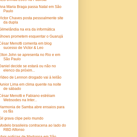
Ana Maria Braga passa Natal em São
Paulo
Victor Chaves posta pessoalmente site
da dupla
Gilmelândia na era da informática
Shows prometem esquentar o Guarujá
César Menotti comenta em blog
sucesso de Victor & Leo
Elton John se apresenta no Rio e em
São Paulo
Daniel decide se estará ou não no
elenco da próxim...
Vídeo de Lennon drogado vai à leilão
Junior Lima em clima quente na noite
de sábado
César Menotti e Fabiano estréiam
Websodes na Inter...
Harmonia de Samba abre ensaios para
os fãs
Gil grava clipe pelo mundo
Modelo brasileira contracena ao lado do
RBD Alfonso
Mais notícias de Madonna em São