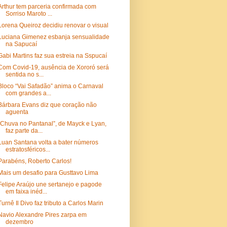
Arthur tem parceria confirmada com
Sorriso Maroto ...
Lorena Queiroz decidiu renovar o visual
Luciana Gimenez esbanja sensualidade
na Sapucaí
Gabi Martins faz sua estreia na Sspucaí
Com Covid-19, ausência de Xororó será
sentida no s...
Bloco “Vai Safadão” anima o Carnaval
com grandes a...
Bárbara Evans diz que coração não
aguenta
“Chuva no Pantanal”, de Mayck e Lyan,
faz parte da...
Luan Santana volta a bater números
estratosféricos...
Parabéns, Roberto Carlos!
Mais um desafio para Gusttavo Lima
Felipe Araújo une sertanejo e pagode
em faixa inéd...
Turnê Il Divo faz tributo a Carlos Marin
Navio Alexandre Pires zarpa em
dezembro