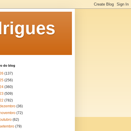
rigues
vo do blog
26
(137)
25
(256)
24
(360)
23
(509)
22
(782)
dezembro
(36)
novembro
(72)
outubro
(62)
setembro
(79)