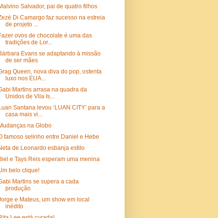
Malvino Salvador, pai de quatro filhos
Zezé Di Camargo faz sucesso na estreia
de projeto ...
Fazer ovos de chocolate é uma das
tradições de Lor...
Bárbara Evans se adaptando à missão
de ser mães
Grag Queen, nova diva do pop, ostenta
luxo nos EUA...
Gabi Martins arrasa na quadra da
Unidos de Vila Is...
Luan Santana levou ‘LUAN CITY’ para a
casa mais vi...
Mudanças na Globo
O famoso selinho entre Daniel e Hebe
Neta de Leonardo esbanja estilo
Biel e Tays Reis esperam uma menina
Um belo clique!
Gabi Martins se supera a cada
produção
Jorge e Mateus, um show em local
inédito
Rita Lee está curada!