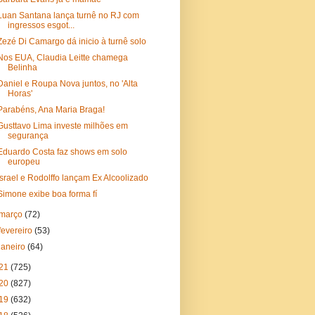
Luan Santana lança turnê no RJ com
ingressos esgot...
Zezé Di Camargo dá inicio à turnê solo
Nos EUA, Claudia Leitte chamega
Belinha
Daniel e Roupa Nova juntos, no 'Alta
Horas'
Parabéns, Ana Maria Braga!
Gusttavo Lima investe milhões em
segurança
Eduardo Costa faz shows em solo
europeu
Israel e Rodolffo lançam Ex Alcoolizado
Simone exibe boa forma fí
março
(72)
fevereiro
(53)
janeiro
(64)
21
(725)
20
(827)
19
(632)