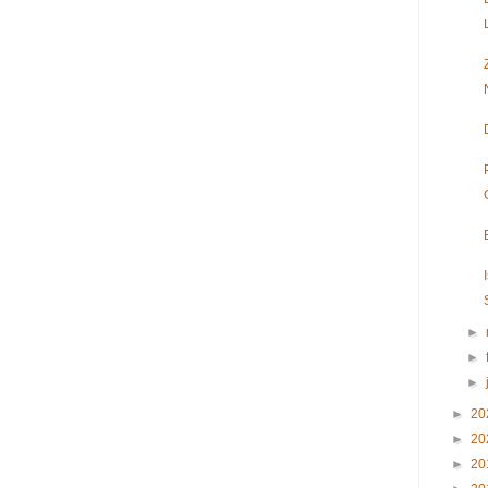
►
►
►
►
20
►
20
►
20