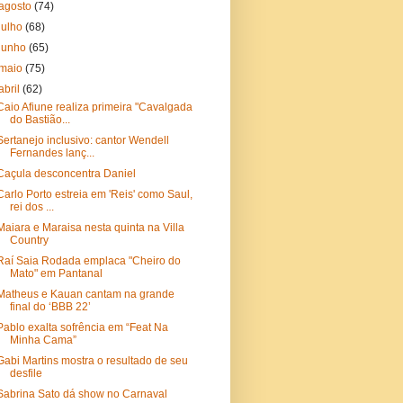
agosto
(74)
julho
(68)
junho
(65)
maio
(75)
abril
(62)
Caio Afiune realiza primeira "Cavalgada
do Bastião...
Sertanejo inclusivo: cantor Wendell
Fernandes lanç...
Caçula desconcentra Daniel
Carlo Porto estreia em 'Reis' como Saul,
rei dos ...
Maiara e Maraisa nesta quinta na Villa
Country
Raí Saia Rodada emplaca "Cheiro do
Mato" em Pantanal
Matheus e Kauan cantam na grande
final do ‘BBB 22’
Pablo exalta sofrência em “Feat Na
Minha Cama”
Gabi Martins mostra o resultado de seu
desfile
Sabrina Sato dá show no Carnaval