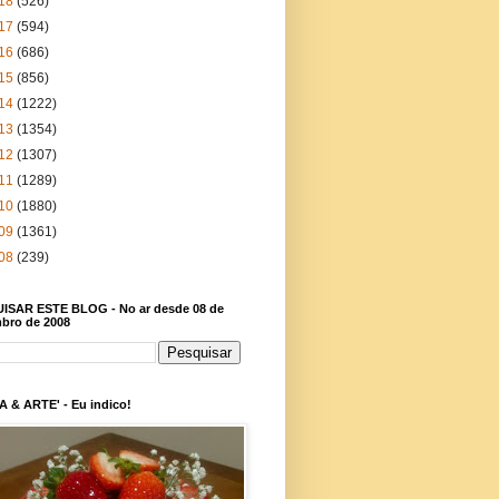
18
(526)
17
(594)
16
(686)
15
(856)
14
(1222)
13
(1354)
12
(1307)
11
(1289)
10
(1880)
09
(1361)
08
(239)
ISAR ESTE BLOG - No ar desde 08 de
bro de 2008
 & ARTE' - Eu indico!