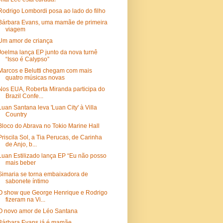
Rodrigo Lombordi posa ao lado do filho
Bárbara Evans, uma mamãe de primeira
viagem
Um amor de criança
Joelma lança EP junto da nova turnê
“Isso é Calypso”
Marcos e Belutti chegam com mais
quatro músicas novas
Nos EUA, Roberta Miranda participa do
Brazil Confe...
Luan Santana leva 'Luan City' à Villa
Country
Bloco do Abrava no Tokio Marine Hall
Priscila Sol, a Tia Perucas, de Carinha
de Anjo, b...
Luan Estilizado lança EP “Eu não posso
mais beber
Simaria se torna embaixadora de
sabonete íntimo
O show que George Henrique e Rodrigo
fizeram na Vi...
O novo amor de Léo Santana
Bárbara Evans já é mamãe