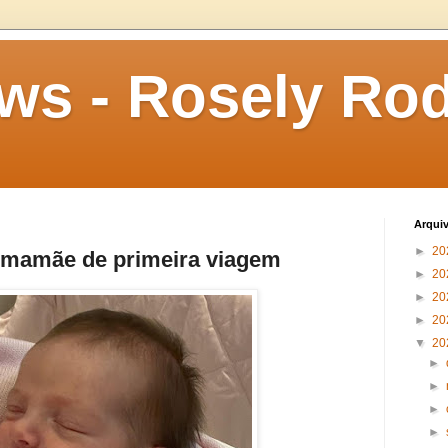
s - Rosely Rod
Arqui
►
20
 mamãe de primeira viagem
►
20
►
20
►
20
▼
20
►
►
►
►