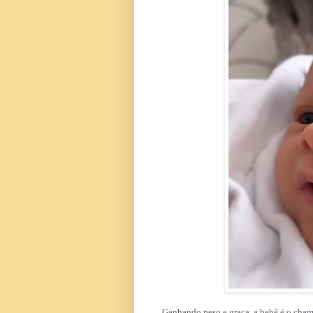
Ganhando peso e graça, a bebê é o cham