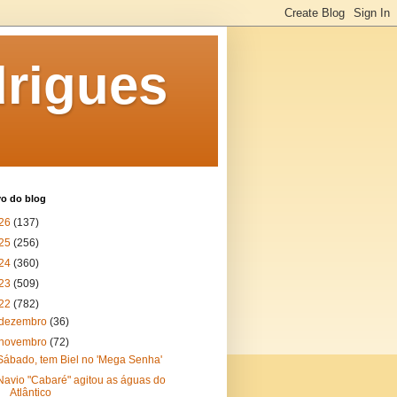
rigues
vo do blog
26
(137)
25
(256)
24
(360)
23
(509)
22
(782)
dezembro
(36)
novembro
(72)
Sábado, tem Biel no 'Mega Senha'
Navio "Cabaré" agitou as águas do
Atlântico