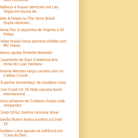
Belo Horizonte
Matheus e Kauan aterrizam em Las
Vegas em busca de...
Neto & Felipe no The Voice Brasil -
Dupla represen...
Maria Flor, a caçulinha de Virginia e Zé
Felipe
Felipe Araújo lança parceria inédita com
MC Hariel
Vamos ajudar Roberta Miranda!
Casamento de Dani Calabresa tem
show de Luan Santana
Simone Mendes lança carreira solo no
Caldas Countr...
Fã ganha 'presentaço' de Gusttavo Lima
Com Covid-19, Zé Neto cancela turnê
internacional ...
Disco póstumo de Cristiano Araújo está
chegando!
Covid-19 faz Joelma cancelar show
Galvão Bueno testou positivo à Covid-
19
Gusttavo Lima aposta na sofrência em
“Cara da Derr...