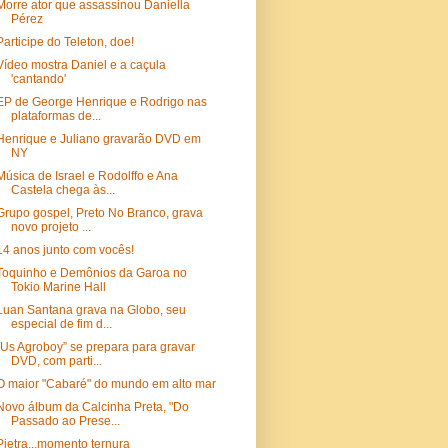
Morre ator que assassinou Daniella
Pérez
Participe do Teleton, doe!
Vídeo mostra Daniel e a caçula
'cantando'
EP de George Henrique e Rodrigo nas
plataformas de...
Henrique e Juliano gravarão DVD em
NY
Música de Israel e Rodolffo e Ana
Castela chega às...
Grupo gospel, Preto No Branco, grava
novo projeto ...
14 anos junto com vocês!
Toquinho e Demônios da Garoa no
Tokio Marine Hall
Luan Santana grava na Globo, seu
especial de fim d...
“Us Agroboy” se prepara para gravar
DVD, com parti...
O maior "Cabaré" do mundo em alto mar
Novo álbum da Calcinha Preta, "Do
Passado ao Prese...
Pietra...momento ternura