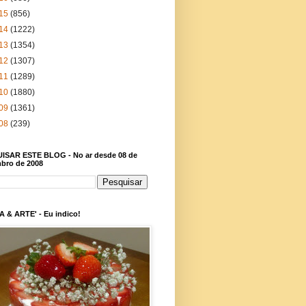
15
(856)
14
(1222)
13
(1354)
12
(1307)
11
(1289)
10
(1880)
09
(1361)
08
(239)
ISAR ESTE BLOG - No ar desde 08 de
bro de 2008
 & ARTE' - Eu indico!