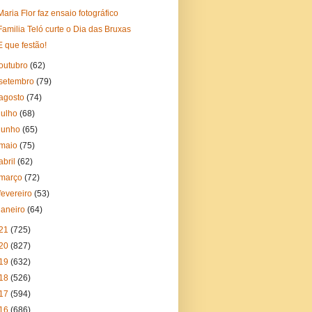
Maria Flor faz ensaio fotográfico
Familia Teló curte o Dia das Bruxas
E que festão!
outubro
(62)
setembro
(79)
agosto
(74)
julho
(68)
junho
(65)
maio
(75)
abril
(62)
março
(72)
fevereiro
(53)
janeiro
(64)
21
(725)
20
(827)
19
(632)
18
(526)
17
(594)
16
(686)