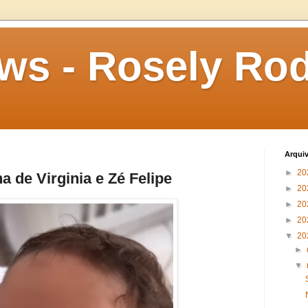
s - Rosely Rod
Arqui
►
20
ha de Virginia e Zé Felipe
►
20
►
20
►
20
▼
20
►
▼