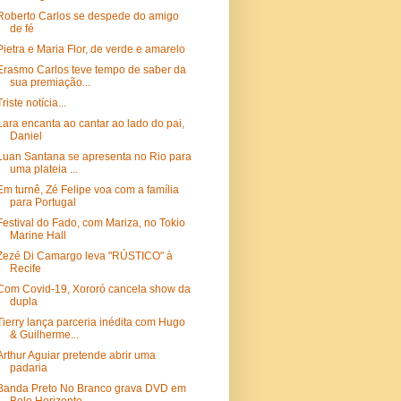
Roberto Carlos se despede do amigo
de fé
Pietra e Maria Flor, de verde e amarelo
Erasmo Carlos teve tempo de saber da
sua premiação...
Triste notícia...
Lara encanta ao cantar ao lado do pai,
Daniel
Luan Santana se apresenta no Rio para
uma plateia ...
Em turnê, Zé Felipe voa com a família
para Portugal
Festival do Fado, com Mariza, no Tokio
Marine Hall
Zezé Di Camargo leva "RÚSTICO" à
Recife
Com Covid-19, Xororó cancela show da
dupla
Tierry lança parceria inédita com Hugo
& Guilherme...
Arthur Aguiar pretende abrir uma
padaria
Banda Preto No Branco grava DVD em