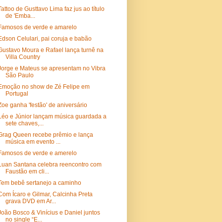
Tattoo de Gusttavo Lima faz jus ao título
de 'Emba...
Famosos de verde e amarelo
Edson Celulari, pai coruja e babão
Gustavo Moura e Rafael lança turnê na
Villa Country
Jorge e Mateus se apresentam no Vibra
São Paulo
Emoção no show de Zé Felipe em
Portugal
Zoe ganha 'festão' de aniversário
Léo e Júnior lançam música guardada a
sete chaves,...
Grag Queen recebe prêmio e lança
música em evento ...
Famosos de verde e amerelo
Luan Santana celebra reencontro com
Faustão em cli...
Tem bebê sertanejo a caminho
Com Ícaro e Gilmar, Calcinha Preta
grava DVD em Ar...
João Bosco & Vinícius e Daniel juntos
no single “E...