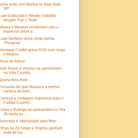
"Uma noite com Marina no Blue Note
SP"
Luan Estilizado e Wesley Safadão
lançam "Faz o Teste"
Maiara e Maraisa conversam com a
imprensa sobre a ...
Luan Santana lança nesta quinta,
"Perigosa"
Henrique Casttro grava DVD com Jorge
e Mateus
Show de fofura!
João Bosco e Vinícius se apresentam
na Villa Country
Quarta-feira triste...
Fernando diz que Maiara é a melhor
cantora de todo...
Começa a contagem regressiva para o
Caldas Country...
Felipe e Rodrigo se apresentam no Vila
JK nesta qu...
Sorocaba é 'abençoado' pela filha
Filhas de Zé Felipe e Virgínia ganham
suite de lux...